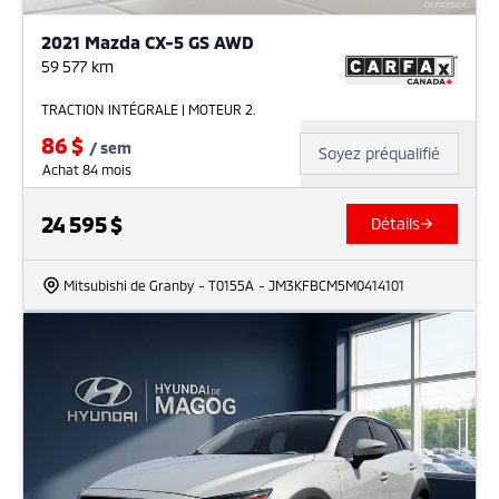
2021 Mazda CX-5 GS AWD
59 577
km
TRACTION INTÉGRALE | MOTEUR 2.
86
$
/
sem
Soyez préqualifié
Achat 84 mois
24 595
$
Détails
Mitsubishi de Granby
- T0155A
- JM3KFBCM5M0414101