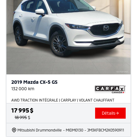
2019 Mazda CX-5 GS
132 000
km
AWD TRACTION INTÉGRALE | CARPLAY | VOLANT CHAUFFANT
17 995
$
Détails
18 995
$
Mitsubishi Drummondville
- MIDM0130
- JM3KFBCM2K0590911