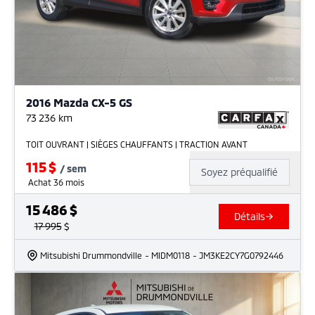
2016 Mazda CX-5 GS
73 236
km
TOIT OUVRANT | SIÈGES CHAUFFANTS | TRACTION AVANT
115
$
/
sem
Soyez préqualifié
Achat 36 mois
15 486
$
Détails
17 995
$
Mitsubishi Drummondville
- MIDM0118
- JM3KE2CY7G0792446