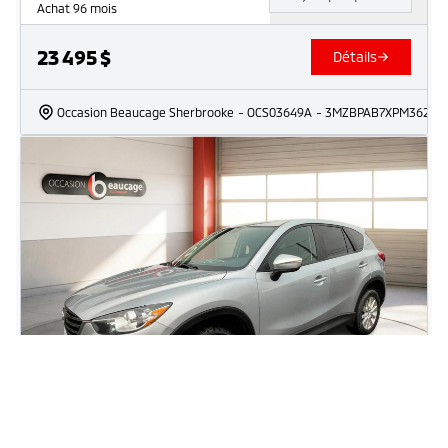
Achat 96 mois
23 495
$
Détails
Occasion Beaucage Sherbrooke
- OCS03649A
- 3MZBPAB7XPM362197