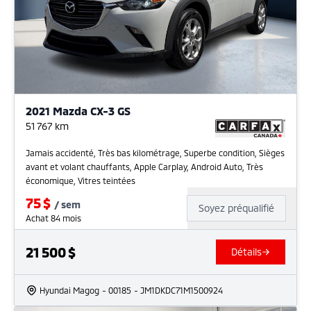
2021 Mazda CX-3 GS
51 767
km
Jamais accidenté, Très bas kilométrage, Superbe condition, Sièges
avant et volant chauffants, Apple Carplay, Android Auto, Très
économique, Vitres teintées
75
$
/
sem
Soyez préqualifié
Achat 84 mois
21 500
$
Détails
Hyundai Magog
- 00185
- JM1DKDC71M1500924