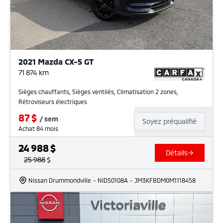
2021 Mazda CX-5 GT
71 874
km
Sièges chauffants, Sièges ventilés, Climatisation 2 zones,
Rétroviseurs électriques
87
$
/
sem
Soyez préqualifié
Achat 84 mois
24 988
$
Détails
25 988
$
Nissan Drummondville
- NIDS0108A
- JM3KFBDM0M1118458