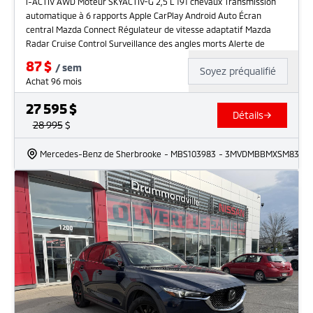
i-ACTIV AWD Moteur SKYACTIV-G 2,5 L 191 chevaux Transmission
automatique à 6 rapports Apple CarPlay Android Auto Écran
central Mazda Connect Régulateur de vitesse adaptatif Mazda
Radar Cruise Control Surveillance des angles morts Alerte de
87
$
/
sem
Soyez préqualifié
Achat 96 mois
27 595
$
Détails
28 995
$
Mercedes-Benz de Sherbrooke
- MBS103983
- 3MVDMBBMXSM83201