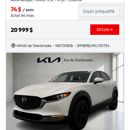
74
$
/
sem
Soyez préqualifié
Achat 84 mois
20 999
$
Détails
Infiniti de Sherbrooke
- NIST0185B
- JM1BPBLM1L1151734