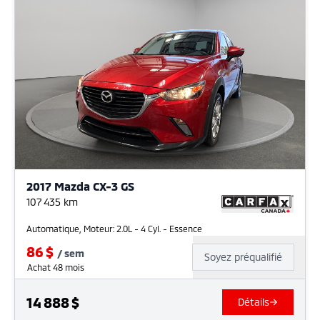
2017 Mazda CX-3 GS
107 435
km
Automatique, Moteur: 2.0L - 4 Cyl. - Essence
86
$
/
sem
Soyez préqualifié
Achat 48 mois
14 888
$
Détails