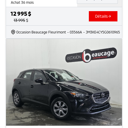
Achat 36 mois
12 995
$
Détails
13 995
$
Occasion Beaucage Fleurimont
- 03566A
- JM3KE4CY5G0610965