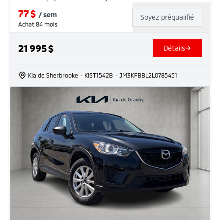
77
$
/
sem
Soyez préqualifié
Achat 84 mois
21 995
$
Détails
Kia de Sherbrooke
- KIST1542B
- JM3KFBBL2L0785451