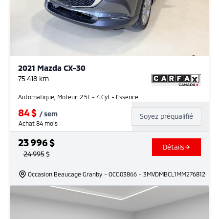
2021 Mazda CX-30
75 418
km
Automatique, Moteur: 2.5L - 4 Cyl. - Essence
84
$
/
sem
Soyez préqualifié
Achat 84 mois
23 996
$
Détails
24 995
$
Occasion Beaucage Granby
- OCG03866
- 3MVDMBCL1MM276812