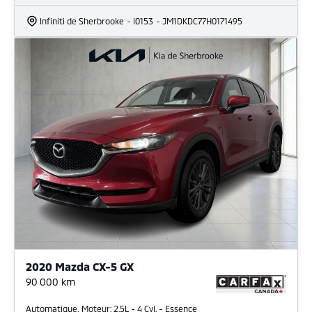
Infiniti de Sherbrooke
- I0153
- JM1DKDC77H0171495
2020 Mazda CX-5 GX
90 000
km
Automatique, Moteur: 2.5L - 4 Cyl. - Essence