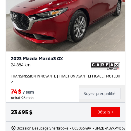
2023 Mazda Mazda3 GX
24 884
km
TRANSMISSION INNOVANTE | TRACTION AVANT EFFICACE | MOTEUR
2.
74
$
/
sem
Soyez préqualifié
Achat 96 mois
23 495
$
Détails
Occasion Beaucage Sherbrooke
- OCS03649A
- 3MZBPAB7XPM362197