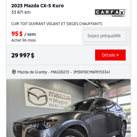
2023 Mazda CX-5 Kuro
33 871
km
CUIR TOIT OUVRANT VOLANT ET SIEGES CHAUFFANTS
95
$
/
sem
Soyez préqualifié
Achat 96 mois
29 997
$
Détails
Mazda de Granby
- MAG00213
- JM3KFBCM6P0153341