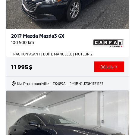
2017 Mazda Mazda3 GX
100 500
km
TRACTION AVANT | BOÎTE MANUELLE | MOTEUR 2.
11 995
$
Détails
Kia Drummondville
- TK489A
- JM1BN1U70H1151157