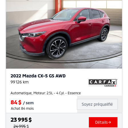
2022 Mazda CX-5 GS AWD
99 126
km
Automatique, Moteur: 2.5L - 4 Cyl. - Essence
84
$
/
sem
Soyez préqualifié
Achat 84 mois
23 995
$
Détails
24 995
$