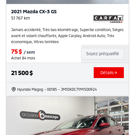
2021 Mazda CX-3 GS
51 767
km
Jamais accidenté, Très bas kilométrage, Superbe condition, Sièges
avant et volant chauffants, Apple Carplay, Android Auto, Très
économique, Vitres teintées
75
$
/
sem
Soyez préqualifié
Achat 84 mois
21 500
$
Détails
Hyundai Magog
- 00185
- JM1DKDC71M1500924