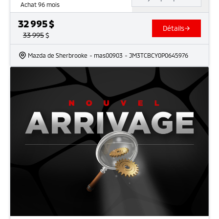
Achat 96 mois
32 995
$
Détails
33 995
$
Mazda de Sherbrooke
- mas00903
- JM3TCBCY0P0645976