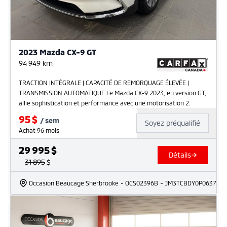
2023 Mazda CX-9 GT
94 949
km
TRACTION INTÉGRALE | CAPACITÉ DE REMORQUAGE ÉLEVÉE |
TRANSMISSION AUTOMATIQUE Le Mazda CX-9 2023, en version GT,
allie sophistication et performance avec une motorisation 2.
95
$
/
sem
Soyez préqualifié
Achat 96 mois
29 995
$
Détails
31 895
$
Occasion Beaucage Sherbrooke
- OCS02396B
- JM3TCBDY0P0637844