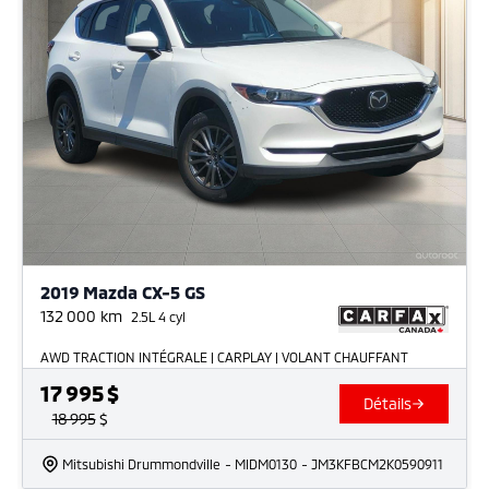
2019 Mazda CX-5 GS
132 000
km
2.5L 4 cyl
AWD TRACTION INTÉGRALE | CARPLAY | VOLANT CHAUFFANT
17 995
$
Détails
18 995
$
Mitsubishi Drummondville
- MIDM0130
- JM3KFBCM2K0590911