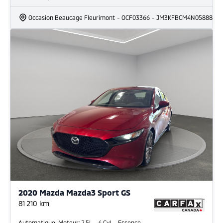
Occasion Beaucage Fleurimont
- OCF03366
- JM3KFBCM4N0588811
2020 Mazda Mazda3 Sport GS
81 210
km
Automatique, Moteur: 2.5L - 4 Cyl. - Essence