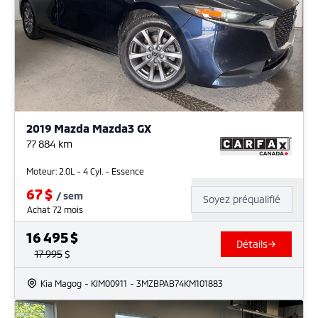
2019 Mazda Mazda3 GX
77 884
km
Moteur: 2.0L - 4 Cyl. - Essence
67
$
/
sem
Soyez préqualifié
Achat 72 mois
16 495
$
Détails
17 995
$
Kia Magog
- KIM00911
- 3MZBPAB74KM101883