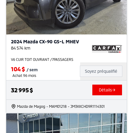
2024 Mazda CX-90 GS-L MHEV
84 574
km
V6 CUIR TOIT OUVRANT /7PASSAGERS
104
$
/
sem
Soyez préqualifié
Achat 96 mois
32 995
$
Détails
Mazda de Magog
- MAM01218
- JM3KKCHD9R1114301