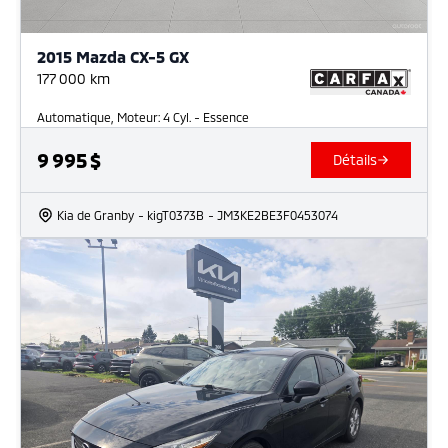
2015 Mazda CX-5 GX
177 000
km
Automatique, Moteur: 4 Cyl. - Essence
9 995
$
Détails
Kia de Granby
- kigT0373B
- JM3KE2BE3F0453074