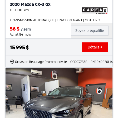
2020 Mazda CX-3 GX
115 000
km
TRANSMISSION AUTOMATIQUE | TRACTION AVANT | MOTEUR 2.
56
$
/
sem
Soyez préqualifié
Achat 84 mois
15 995
$
Détails
Occasion Beaucage Drummondville
- OCD03783B
- JM1DKDB70L1465