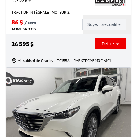
59 577
km
TRACTION INTÉGRALE | MOTEUR 2.
86
$
/
sem
Soyez préqualifié
Achat 84 mois
24 595
$
Détails
Mitsubishi de Granby
- T0155A
- JM3KFBCM5M0414101