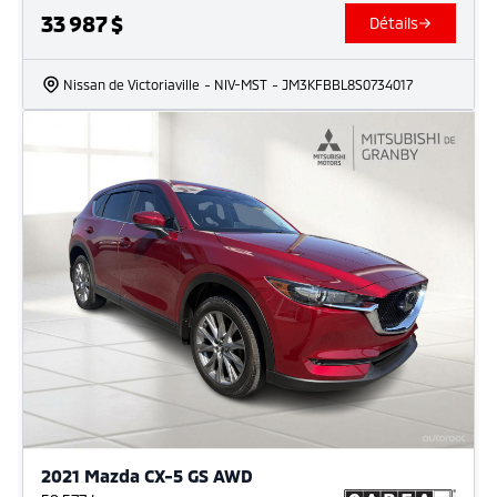
33 987
$
Détails
Nissan de Victoriaville
- NIV-MST
- JM3KFBBL8S0734017
2021 Mazda CX-5 GS AWD