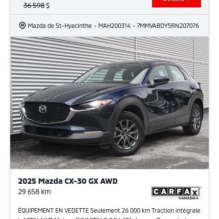
36 598
$
Mazda de St-Hyacinthe
- MAH200314
- 7MMVABDY5RN207076
2025 Mazda CX-30 GX AWD
29 658
km
ÉQUIPEMENT EN VEDETTE Seulement 26 000 km Traction intégrale