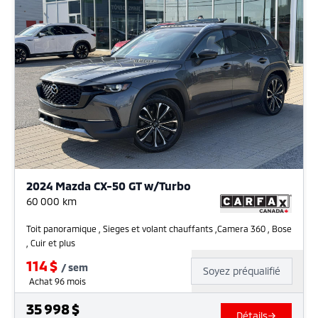
2024 Mazda CX-50 GT w/Turbo
60 000
km
Toit panoramique , Sieges et volant chauffants ,Camera 360 , Bose
, Cuir et plus
114
$
/
sem
Soyez préqualifié
Achat 96 mois
35 998
$
Détails