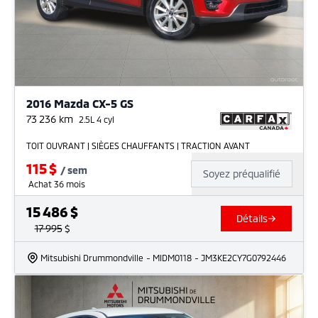
2016 Mazda CX-5 GS
73 236
km
2.5L 4 cyl
TOIT OUVRANT | SIÈGES CHAUFFANTS | TRACTION AVANT
115
$
/
sem
Soyez préqualifié
Achat 36 mois
15 486
$
Détails
17 995
$
Mitsubishi Drummondville
- MIDM0118
- JM3KE2CY7G0792446