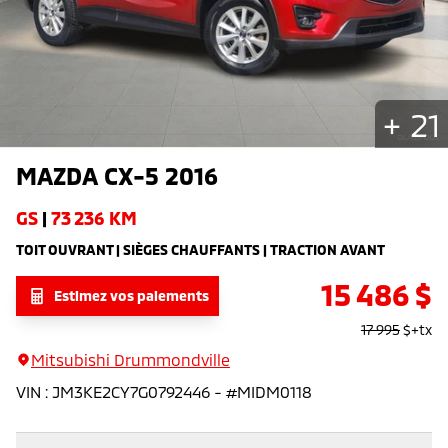
+
21
MAZDA
CX-5
2016
GS
|
73 236 KM
TOIT OUVRANT | SIÈGES CHAUFFANTS | TRACTION AVANT
15 486
$
Estimez vos paiements
17 995
$
+tx
Mitsubishi Drummondville
VIN
:
JM3KE2CY7G0792446
- #
MIDM0118