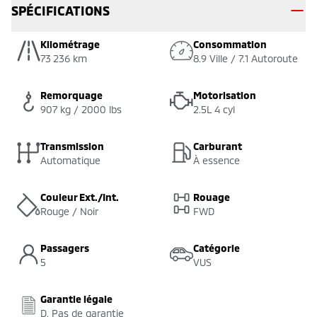
SPÉCIFICATIONS
Kilométrage
Consommation
73 236 km
8.9 Ville / 7.1 Autoroute
Remorquage
Motorisation
907 kg / 2000 lbs
2.5L 4 cyl
Transmission
Carburant
Automatique
À essence
Couleur Ext./Int.
Rouage
Rouge / Noir
FWD
Passagers
Catégorie
5
VUS
Garantie légale
D. Pas de garantie