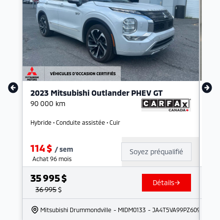
2023 Mitsubishi Outlander PHEV GT
20
90 000
km
51 
Hybride • Conduite assistée • Cuir
SIÈ
114
$
73
/
sem
Soyez préqualifié
Achat 96 mois
Ach
35 995
$
22
Détails
36 995
$
23
Mitsubishi Drummondville
- MIDM0133
- JA4T5VA99PZ609936