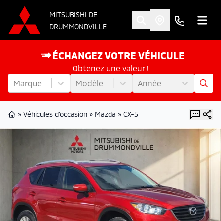
MITSUBISHI DE
DRUMMONDVILLE
ÉCHANGEZ VOTRE VÉHICULE
Obtenez une valeur !
Marque
Modèle
Année
»
Véhicules d'occasion
»
Mazda
»
CX-5
Page d'accueil