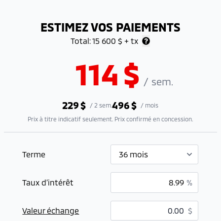
ESTIMEZ VOS PAIEMENTS
Total:
15 600 $
+ tx
114
$
/
sem.
229
$
496
$
/
2 sem.
/
mois
Prix à titre indicatif seulement. Prix confirmé en concession.
Terme
Taux d’intérêt
%
Valeur échange
$
$