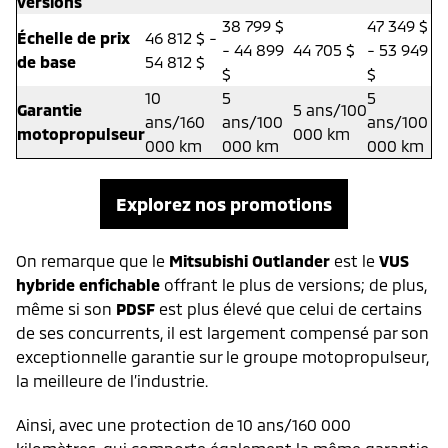
versions
38 799 $
47 349 $
Échelle de prix
46 812 $ -
- 44 899
44 705 $
- 53 949
de base
54 812 $
$
$
10
5
5
Garantie
5 ans/100
ans/160
ans/100
ans/100
motopropulseur
000 km
000 km
000 km
000 km
Explorez nos promotions
On remarque que le
Mitsubishi Outlander
est le
VUS
hybride enfichable
offrant le plus de versions; de plus,
même si son
PDSF
est plus élevé que celui de certains
de ses concurrents, il est largement compensé par son
exceptionnelle garantie sur le groupe motopropulseur,
la meilleure de l’industrie.
Ainsi, avec une protection de 10 ans/160 000