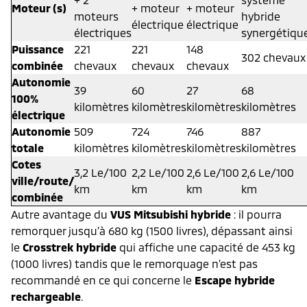
Moteur (s)
+ moteur
+ moteur
moteurs
hybride
électrique
électrique
électriques
synergétiqu
Puissance
221
221
148
302 chevaux
combinée
chevaux
chevaux
chevaux
Autonomie
39
60
27
68
100%
kilomètres
kilomètres
kilomètres
kilomètres
électrique
Autonomie
509
724
746
887
totale
kilomètres
kilomètres
kilomètres
kilomètres
Cotes
3,2 Le/100
2,2 Le/100
2,6 Le/100
2,6 Le/100
ville/route/
km
km
km
km
combinée
Autre avantage du
VUS Mitsubishi hybride
: il pourra
remorquer jusqu’à 680 kg (1500 livres), dépassant ainsi
le
Crosstrek hybride
qui affiche une capacité de 453 kg
(1000 livres) tandis que le remorquage n’est pas
recommandé en ce qui concerne le
Escape hybride
rechargeable
.