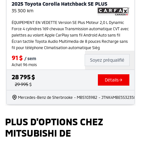
2025 Toyota Corolla Hatchback SE PLUS
35 300
km
ÉQUIPEMENT EN VEDETTE Version SE Plus Moteur 2,0 L Dynamic
Force 4 cylindres 169 chevaux Transmission automatique CVT avec
palettes au volant Apple CarPlay sans fil Android Auto sans fil
Écran tactile Toyota Audio Multimedia de 8 pouces Recharge sans
fil pour téléphone Climatisation automatique Sièg
91
$
/
sem
Soyez préqualifié
Achat 96 mois
28 795
$
Détails
29 995
$
Mercedes-Benz de Sherbrooke
- MBS103982
- JTNK4MBE5S3235844
PLUS D'OPTIONS CHEZ
MITSUBISHI DE