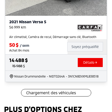
2021 Nissan Versa S
56 999
km
Air climatisé, Caméra de recul, Démarrage sans clé, Bluetooth
50
$
/
sem
Soyez préqualifié
Achat 84 mois
14 488
$
Détails
15 988
$
Nissan Drummondville
- NIDT0264A
- 3N1CN8DVXML838518
Chargement des véhicules
PLUS D'OPTIONS CHEZ