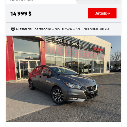
14 999
$
Détails
Nissan de Sherbrooke
- NIST0762A
- 3N1CN8EVXML810314