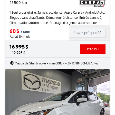
27 500
km
1 Seul propriétaire, Jamais accidenté, Apple Carplay, Android Auto,
Sièges avant chauffants, Démarreur à distance, Entrée sans clé,
Climatisation automatique, Freinage d'urgence automatique
60
$
/
sem
Soyez préqualifié
Achat 84 mois
16 995
$
Détails
19 995
$
Mazda de Sherbrooke
- mas00837
- 3N1CN8FV6ML875742