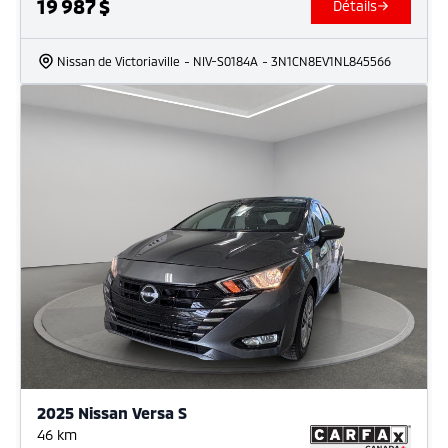
19 987
$
Détails
Nissan de Victoriaville
- NIV-S0184A
- 3N1CN8EV1NL845566
2025 Nissan Versa S
46
km