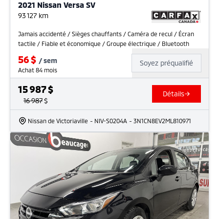
2021 Nissan Versa SV
93 127
km
Jamais accidenté / Sièges chauffants / Caméra de recul / Écran
tactile / Fiable et économique / Groupe électrique / Bluetooth
56
$
/
sem
Soyez préqualifié
Achat 84 mois
15 987
$
Détails
16 987
$
Nissan de Victoriaville
- NIV-S0204A
- 3N1CN8EV2ML810971