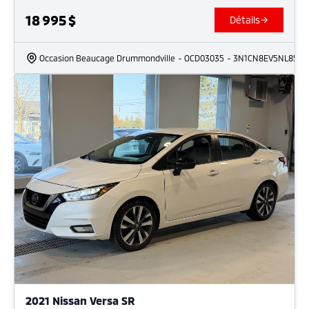
18 995
$
Détails
Occasion Beaucage Drummondville
- OCD03035
- 3N1CN8EV5NL8561
2021 Nissan Versa SR