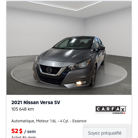
2021 Nissan Versa SV
105 648
km
Automatique, Moteur: 1.6L - 4 Cyl. - Essence
52
$
/
sem
Soyez préqualifié
Achat 84 mois