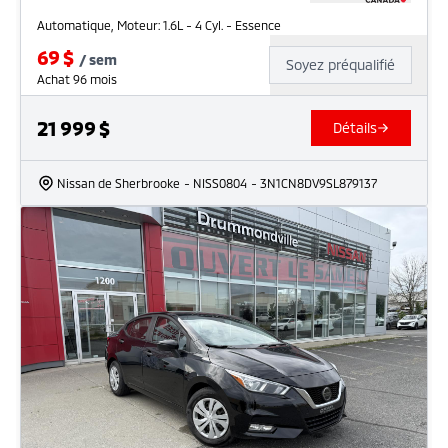
Automatique, Moteur: 1.6L - 4 Cyl. - Essence
69
$
/
sem
Soyez préqualifié
Achat 96 mois
21 999
$
Détails
Nissan de Sherbrooke
- NISS0804
- 3N1CN8DV9SL879137