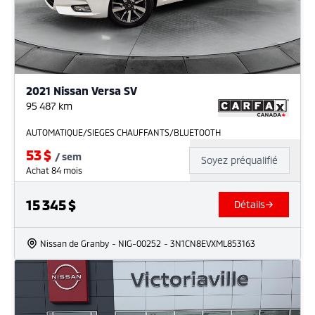
2021 Nissan Versa SV
95 487
km
AUTOMATIQUE/SIEGES CHAUFFANTS/BLUETOOTH
53
$
/
sem
Soyez préqualifié
Achat 84 mois
15 345
$
Détails
Nissan de Granby
- NIG-00252
- 3N1CN8EVXML853163