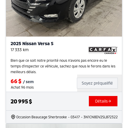
2025 Nissan Versa S
17 333
km
Bien que ce soit notre priorité nous n'avons pas encore eu le
temps d'inspecter ce véhicule, sachez que nous le ferons dans les
meilleurs délais.
66
$
/
sem
Soyez préqualifié
Achat 96 mois
20 995
$
Détails
Occasion Beaucage Sherbrooke
- 03417
- 3N1CN8DV2SL872322