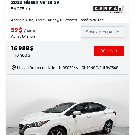
2022 Nissan Versa SV
56 075
km
Android Auto, Apple CarPlay, Bluetooth, Caméra de recul
59
$
/
sem
Soyez préqualifié
Achat 84 mois
16 988
$
Détails
18 488
$
Nissan Drummondville
- NIDS0326A
- 3N1CN8EV4NL847568