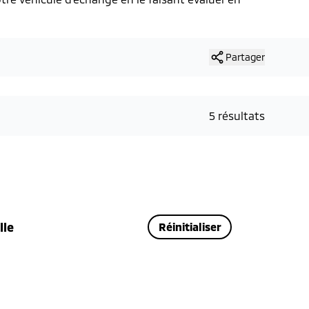
Partager
5 résultats
lle
Réinitialiser