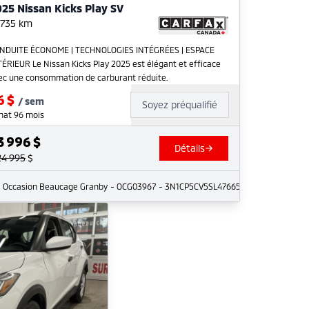
25 Nissan Kicks Play SV
 735
km
NDUITE ÉCONOME | TECHNOLOGIES INTÉGRÉES | ESPACE
TÉRIEUR Le Nissan Kicks Play 2025 est élégant et efficace
ec une consommation de carburant réduite.
6
$
/
sem
Soyez préqualifié
hat 96 mois
3 996
$
Détails
24 995
$
Occasion Beaucage Granby
- OCG03967
- 3N1CP5CV5SL476654