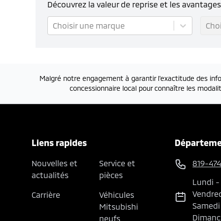
Découvrez la valeur de reprise et les avantage
Choisir une marque
Cho
Malgré notre engagement à garantir l'exactitude des info
concessionnaire local pour connaître les modalit
Liens rapides
Départeme
Nouvelles et
Service et
819-47
actualités
pièces
Lundi
Vendre
Carrière
Véhicules
Samedi
Mitsubishi
Dimanc
neufs