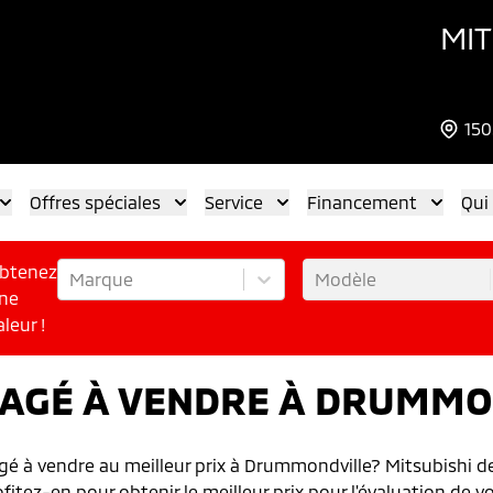
MIT
150
Offres spéciales
Service
Financement
Qui
btenez
Marque
Modèle
ne
aleur !
USAGÉ À VENDRE À DRUMM
agé à vendre au meilleur prix à Drummondville? Mitsubishi de
fitez-en pour obtenir le meilleur prix pour l'évaluation de v