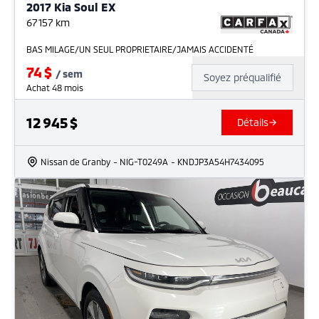
2017 Kia Soul EX
67 157
km
BAS MILAGE/UN SEUL PROPRIETAIRE/JAMAIS ACCIDENTÉ
74
$
/
sem
Soyez préqualifié
Achat 48 mois
12 945
$
Détails
Nissan de Granby
- NIG-T0249A
- KNDJP3A54H7434095