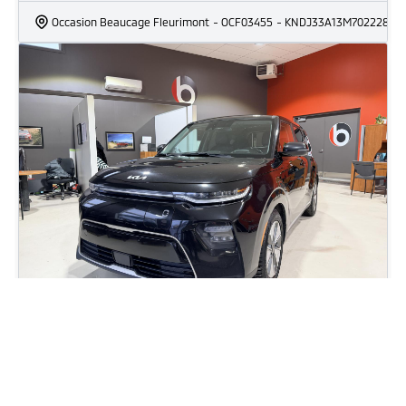
Occasion Beaucage Fleurimont
- OCF03455
- KNDJ33A13M7022284
2022 Kia Soul EV Limited
109 226
km
Automatique, Moteur: 64kw - Électrique