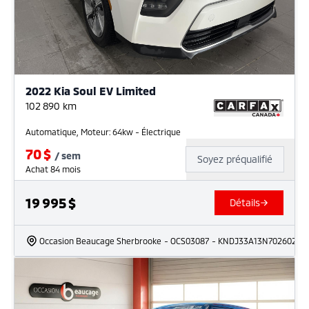
2022 Kia Soul EV Limited
102 890
km
Automatique, Moteur: 64kw - Électrique
70
$
/
sem
Soyez préqualifié
Achat 84 mois
19 995
$
Détails
Occasion Beaucage Sherbrooke
- OCS03087
- KNDJ33A13N7026028