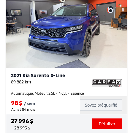
2021 Kia Sorento X-Line
89 882
km
Automatique, Moteur: 2.5L - 4 Cyl. - Essence
98
$
/
sem
Soyez préqualifié
Achat 84 mois
27 996
$
Détails
28 995
$