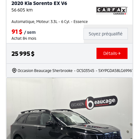
2020 Kia Sorento EX V6
56 605
km
Automatique, Moteur: 3.3L - 6 Cyl. - Essence
91
$
/
sem
Soyez préqualifié
Achat 84 mois
25 995
$
Détails
Occasion Beaucage Sherbrooke
- OCS03545
- 5XYPGDA58LG699615