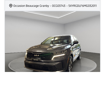
Occasion Beaucage Granby
- OCG03743
- 5XYRGDLF6MG032011
2022 Kia Sorento LX Hybrid
102 645
km
Automatique, Moteur: 1.6L - 4 Cyl. - Hybride