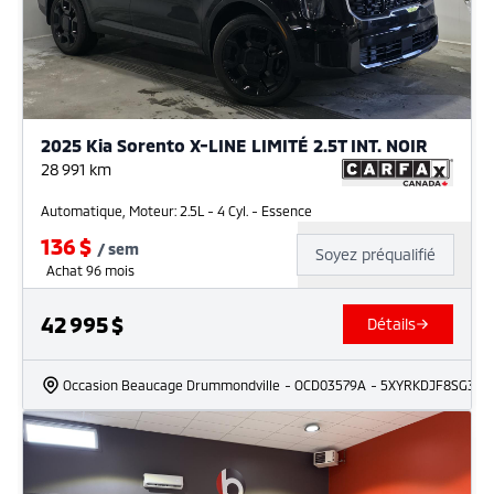
2025 Kia Sorento X-LINE LIMITÉ 2.5T INT. NOIR
28 991
km
Automatique, Moteur: 2.5L - 4 Cyl. - Essence
136
$
/
sem
Soyez préqualifié
Achat 96 mois
42 995
$
Détails
Occasion Beaucage Drummondville
- OCD03579A
- 5XYRKDJF8SG379