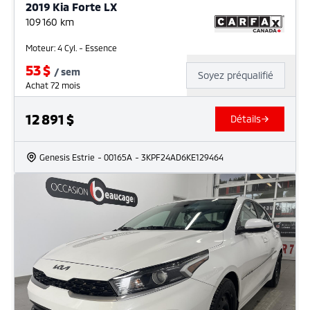
2019 Kia Forte LX
109 160
km
Moteur: 4 Cyl. - Essence
53
$
/
sem
Soyez préqualifié
Achat 72 mois
12 891
$
Détails
Genesis Estrie
- 00165A
- 3KPF24AD6KE129464