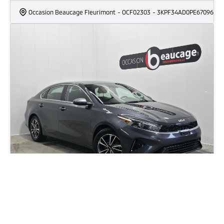
Occasion Beaucage Fleurimont
- OCF02303
- 3KPF34AD0PE670966
2024 Kia Forte EX
84 473
km
Automatique, Moteur: 2.0L - 4 Cyl. - Essence