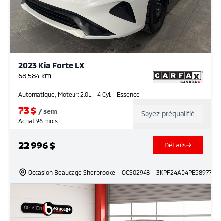
2023 Kia Forte LX
68 584
km
Automatique, Moteur: 2.0L - 4 Cyl. - Essence
73
$
/
sem
Soyez préqualifié
Achat 96 mois
22 996
$
Détails
Occasion Beaucage Sherbrooke
- OCS02948
- 3KPF24AD4PE589777