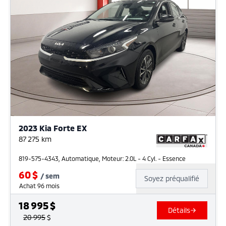
2023 Kia Forte EX
87 275
km
819-575-4343, Automatique, Moteur: 2.0L - 4 Cyl. - Essence
60
$
/
sem
Soyez préqualifié
Achat 96 mois
18 995
$
Détails
20 995
$