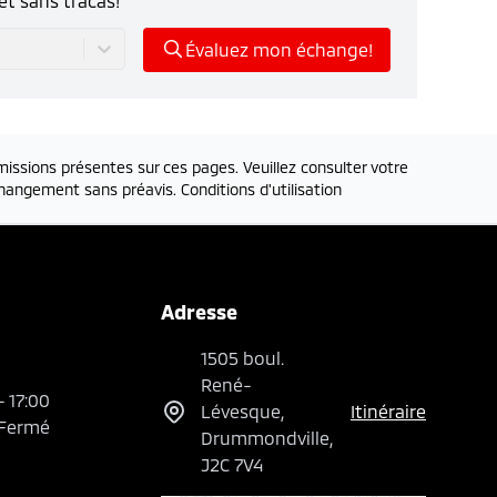
et sans tracas!
Évaluez mon échange!
issions présentes sur ces pages. Veuillez consulter votre
 changement sans préavis.
Conditions d'utilisation
Adresse
1505 boul.
René-
-
17:00
Lévesque
,
Itinéraire
Fermé
Drummondville
,
J2C 7V4