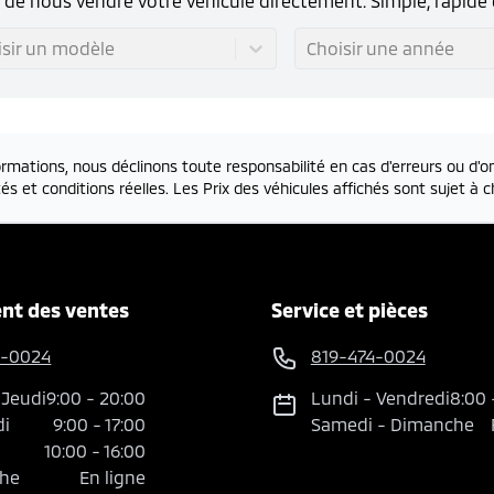
s de nous vendre votre véhicule directement. Simple, rapide 
isir un modèle
Choisir une année
rmations, nous déclinons toute responsabilité en cas d'erreurs ou d'om
és et conditions réelles. Les Prix des véhicules affichés sont sujet à
nt des ventes
Service et pièces
4-0024
819-474-0024
-
Jeudi
9:00
-
20:00
Lundi
-
Vendredi
8:00
di
9:00
-
17:00
Samedi
-
Dimanche
10:00
-
16:00
he
En ligne