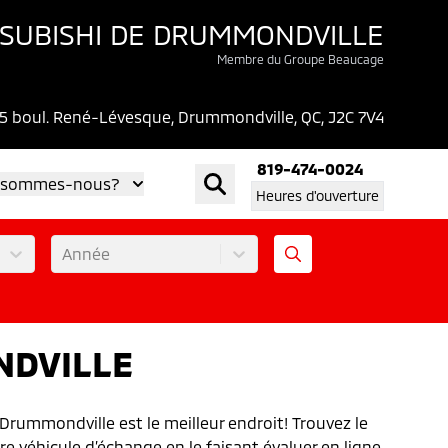
SUBISHI DE DRUMMONDVILLE
Membre du Groupe Beaucage
5 boul. René-Lévesque, Drummondville, QC, J2C 7V4
819-474-0024
 sommes-nous?
Heures d'ouverture
Année
NDVILLE
Drummondville est le meilleur endroit! Trouvez le
re véhicule d’échange en le faisant évaluer en ligne