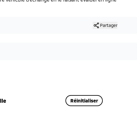
Partager
lle
Réinitialiser