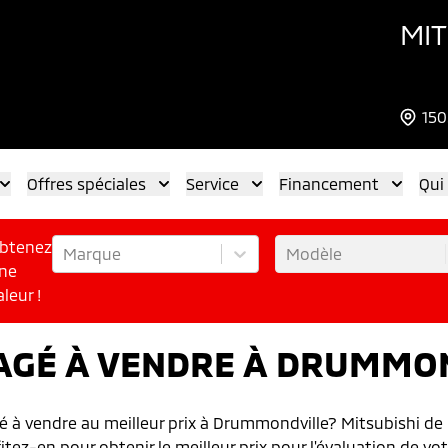
MIT
150
Offres spéciales
Service
Financement
Qui
btenez
Marque
Modèle
ne
aleur !
AGÉ À VENDRE À DRUMMO
é à vendre au meilleur prix à Drummondville? Mitsubishi de 
tez-en pour obtenir le meilleur prix pour l'évaluation de vot