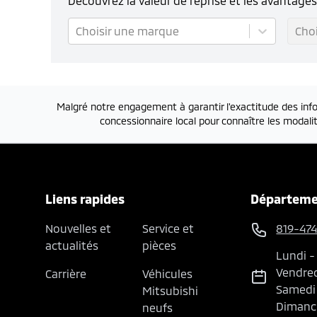
Découvrez la valeur de reprise et les avantage
Choisir une marque
Cho
Malgré notre engagement à garantir l'exactitude des info
concessionnaire local pour connaître les modalit
Liens rapides
Départeme
Nouvelles et
Service et
819-47
actualités
pièces
Lundi
Vendre
Carrière
Véhicules
Samedi
Mitsubishi
Dimanc
neufs