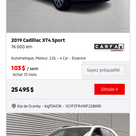
2019 Cadillac XT4 Sport
76 000
km
Automatique, Moteur: 2.0L - 4 Cyl. - Essence
103
$
/
sem
Soyez préqualifié
Achat 72 mois
25 495
$
Détails
Kia de Granby
- kigT0457A
- 1GYFZFR41KF228690