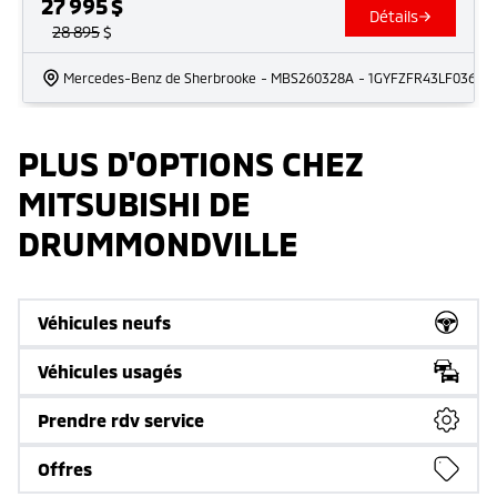
27 995
$
Détails
28 895
$
Mercedes-Benz de Sherbrooke
- MBS260328A
- 1GYFZFR43LF03657
PLUS D'OPTIONS CHEZ
MITSUBISHI DE
DRUMMONDVILLE
Véhicules neufs
Véhicules usagés
Prendre rdv service
Offres