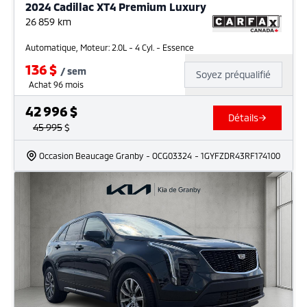
2024 Cadillac XT4 Premium Luxury
26 859
km
Automatique, Moteur: 2.0L - 4 Cyl. - Essence
136
$
/
sem
Soyez préqualifié
Achat 96 mois
42 996
$
Détails
45 995
$
Occasion Beaucage Granby
- OCG03324
- 1GYFZDR43RF174100