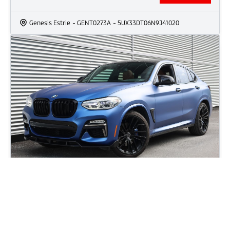
Genesis Estrie
- GENT0273A
- 5UX33DT06N9J41020
2019 BMW X4 M40i
70 614
km
ÉQUIPEMENT EN VEDETTE Version M40i Moteur 3,0 L TwinPower
Turbo 6 cylindres 355 chevaux Transmission automatique Sport à