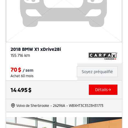
2018 BMW X1 xDrive28i
155 716
km
70
$
/
sem
Soyez préqualifié
Achat 60 mois
14 495
$
Détails
Volvo de Sherbrooke
- 26296A
- WBXHT3C35J3H31773