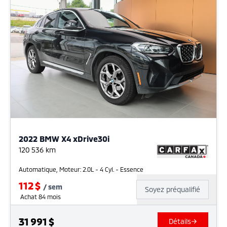
2022 BMW X4 xDrive30i
120 536
km
Automatique, Moteur: 2.0L - 4 Cyl. - Essence
112
$
/
sem
Soyez préqualifié
Achat 84 mois
31 991
$
Détails