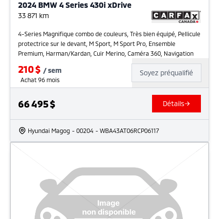
2024 BMW 4 Series 430i xDrive
33 871
km
4-Series Magnifique combo de couleurs, Très bien équipé, Pellicule
protectrice sur le devant, M Sport, M Sport Pro, Ensemble
Premium, Harman/Kardan, Cuir Merino, Caméra 360, Navigation
210
$
/
sem
Soyez préqualifié
Achat 96 mois
66 495
$
Détails
Hyundai Magog
- 00204
- WBA43AT06RCP06117