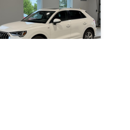
21 Audi Q3 Progressiv 45
 135
km
en entretenue, S Line, Apple Carplay, Android Auto, Cockpit
rtuel, Sièges avant et volant chauffants, Climatisation
tomatique, Toit panoramique, Entrée sans clé, Démarreur
distance, Quattro
9
$
/
sem
Soyez préqualifié
hat 84 mois