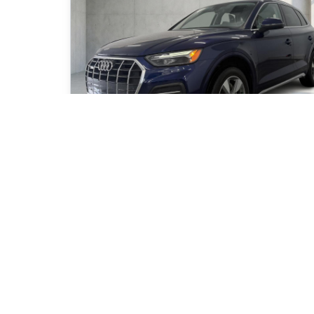
2021 Audi Q5 Komfort
70 000
km
Automatique, Moteur: 2.0L - 4 Cyl. - Essence
91
$
/
sem
Soyez préqualifi
Achat 84 mois