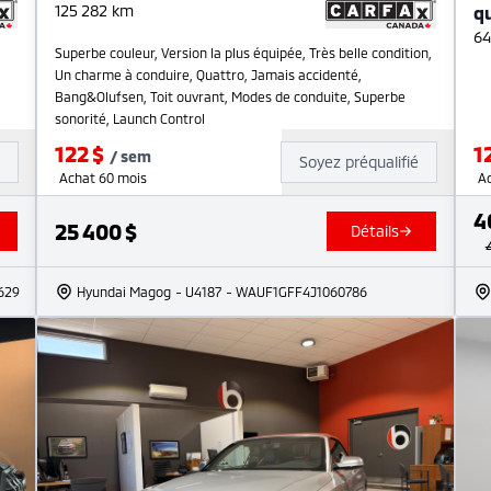
125 282
km
qu
64
Superbe couleur, Version la plus équipée, Très belle condition,
Un charme à conduire, Quattro, Jamais accidenté,
Bang&Olufsen, Toit ouvrant, Modes de conduite, Superbe
sonorité, Launch Control
122
$
1
/
sem
é
Soyez préqualifié
Achat 60 mois
A
4
25 400
$
Détails
629
Hyundai Magog
- U4187
- WAUF1GFF4J1060786