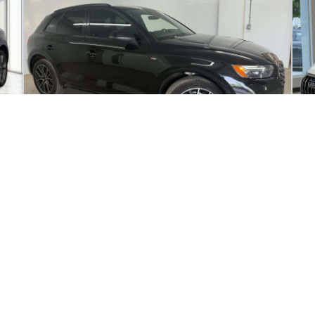
2023 Audi Q5 Progressiv 45
20
76 908
km
99
Automatique, Moteur: 2.0L - 4 Cyl. - Essence
Bi
Vi
au
à 
111
$
7
/
sem
é
Soyez préqualifié
Achat 96 mois
Ac