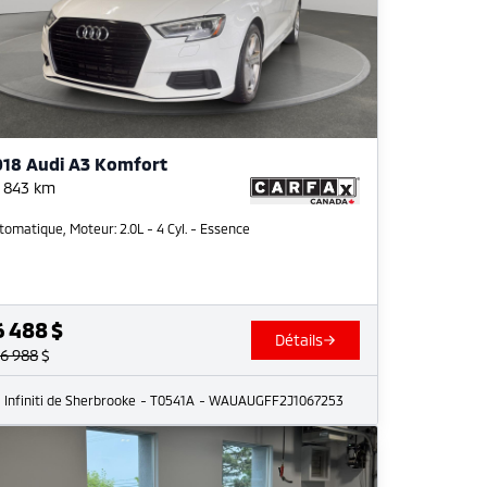
018 Audi A3 Komfort
 843
km
tomatique, Moteur: 2.0L - 4 Cyl. - Essence
6 488
$
Détails
16 988
$
Infiniti de Sherbrooke
- T0541A
- WAUAUGFF2J1067253