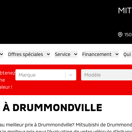
MIT
150
Offres spéciales
Service
Financement
Qui
btenez
Marque
Modèle
ne
aleur !
E À DRUMMONDVILLE
au meilleur prix à Drummondville? Mitsubishi de Drummondvil
 le meilleur prix pour l'évaluation de votre véhicule d’échan