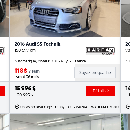
2016 Audi S5 Technik
2
150 699
km
98
Automatique, Moteur: 3.0L - 6 Cyl. - Essence
Au
118
$
/
sem
Soyez préqualifié
Achat 36 mois
15 996
$
1
Détails
20 995
$
Occasion Beaucage Granby
- OCG03020A
- WAUL4AFHXGN002742