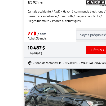
173 924
km
Jamais accidenté / AWD / Hayon à commande électrique /
Démarreur à distance / Bluetooth / Sièges chauffants /
Sièges mémoire / Phares automatiques
77
$
/
sem
Soyez préqualifi
Achat 36 mois
10 487
$
Détails
10 987
$
Nissan de Victoriaville
- NIV-00165
- WA1C2AFP9GA041