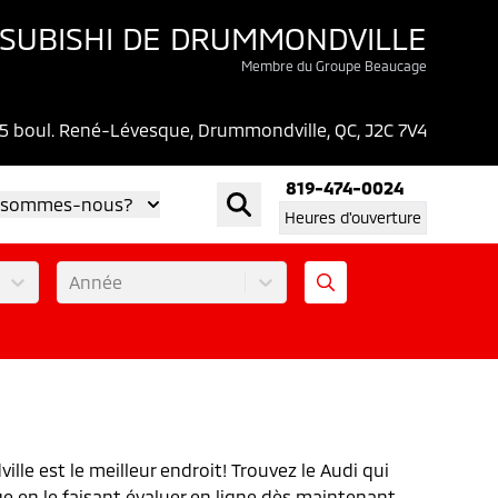
SUBISHI DE DRUMMONDVILLE
Membre du Groupe Beaucage
5 boul. René-Lévesque, Drummondville, QC, J2C 7V4
819-474-0024
 sommes-nous?
Heures d'ouverture
Année
le est le meilleur endroit! Trouvez le Audi qui
ge en le faisant évaluer en ligne dès maintenant.