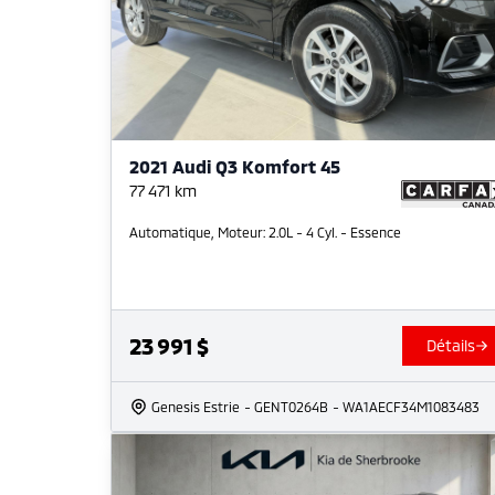
2021 Audi Q3 Komfort 45
77 471
km
Automatique, Moteur: 2.0L - 4 Cyl. - Essence
23 991
$
Détails
Genesis Estrie
- GENT0264B
- WA1AECF34M1083483