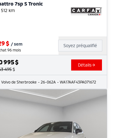
attro 7sp S Tronic
 512
km
29
$
/
sem
Soyez préqualifié
chat 96 mois
0 995
$
Détails
43 495
$
Volvo de Sherbrooke
- 26-062A
- WA17AAF43PA071672